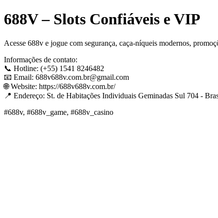
688V – Slots Confiáveis e VIP
Acesse 688v e jogue com segurança, caça-níqueis modernos, promoçõe
Informações de contato:
📞 Hotline: (+55) 1541 8246482
📧 Email: 688v688v.com.br@gmail.com
🌐 Website: https://688v688v.com.br/
📍 Endereço: St. de Habitações Individuais Geminadas Sul 704 - Bras
#688v, #688v_game, #688v_casino