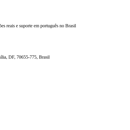
s reais e suporte em português no Brasil
ília, DF, 70655-775, Brasil